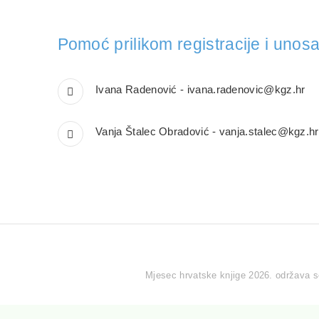
Pomoć prilikom registracije i uno
Ivana Radenović -
ivana.radenovic@kgz.hr
Vanja Štalec Obradović -
vanja.stalec@kgz.hr
Mjesec hrvatske knjige 2026. održava se