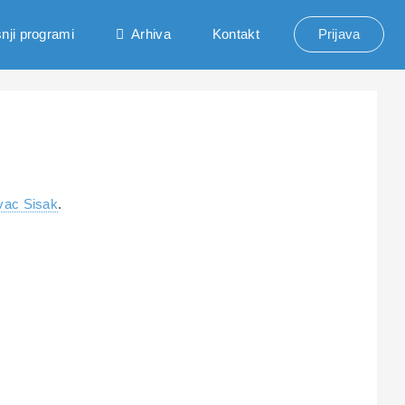
nji programi
Arhiva
Kontakt
Prijava
vac Sisak
.