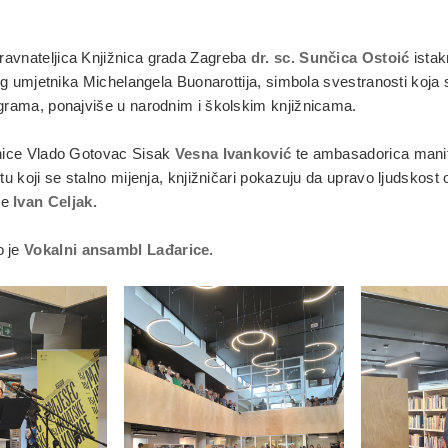
ravnateljica Knjižnica grada Zagreba
dr. sc. Sunčica Ostoić
istak
kog umjetnika Michelangela Buonarottija, simbola svestranosti koja 
rograma, ponajviše u narodnim i školskim knjižnicama.
žnice Vlado Gotovac Sisak
Vesna Ivanković
te ambasadorica mani
u koji se stalno mijenja, knjižničari pokazuju da upravo ljudskost o
je
Ivan Celjak.
o je
Vokalni ansambl Lađarice
.