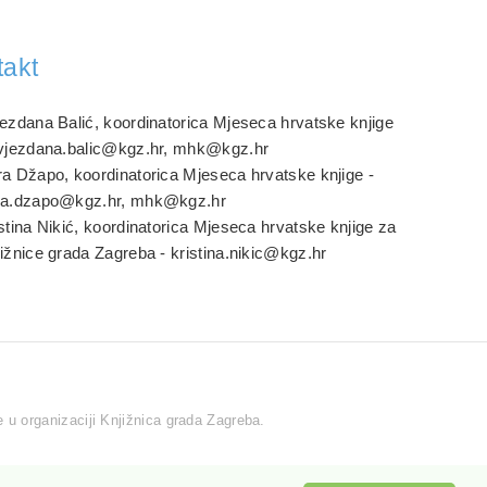
takt
ezdana Balić, koordinatorica Mjeseca hrvatske knjige
zvjezdana.balic@kgz.hr, mhk@kgz.hr
a Džapo, koordinatorica Mjeseca hrvatske knjige -
ra.dzapo@kgz.hr, mhk@kgz.hr
stina Nikić, koordinatorica Mjeseca hrvatske knjige za
ižnice grada Zagreba - kristina.nikic@kgz.hr
 u organizaciji Knjižnica grada Zagreba.