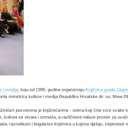
e i medija
, koju od 1995. godine organiziraju
Knjižnice grada Zagr
rila ministrica kulture i medija Republike Hrvatske
dr. sc. Nina 
ižničari
posvećena je knjižničarima - onima koji čine srce svake kn
 kultura se stvara i umnaža, a različitosti nalaze prostor za uvažavaj
a rada, raznolikost i bogatstvo knjižnica u kojima djeluju, slojevitos