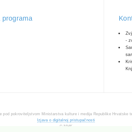
sa programa
Kon
Zvj
- 
Sar
sa
Kri
Knj
 pod pokroviteljstvom Ministarstva kulture i medija Republike Hrvatske te
Izjava o digitalnoj pristupačnosti
© MHK