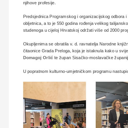
njihove profesije.
Predsjednica Programskog i organizacijskog odbora i 
obljetnica, a to je 550 godina rođenja velikog talijans
studenoga u cijeloj Hrvatskoj održati više od 2000 p
Okupljenima se obratila v. d. ravnatelja Narodne knji
čitaonice Grada Preloga, koja je istaknula kako u svijet
Domagoj Orlić
te župan Sisačko-moslavačke župani
U popratnom kulturno-umjetničkom programu nastupi