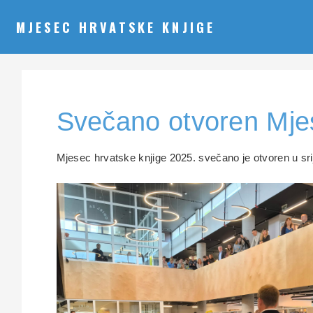
MJESEC HRVATSKE KNJIGE
Svečano otvoren Mjes
Mjesec hrvatske knjige 2025. svečano je otvoren u srij