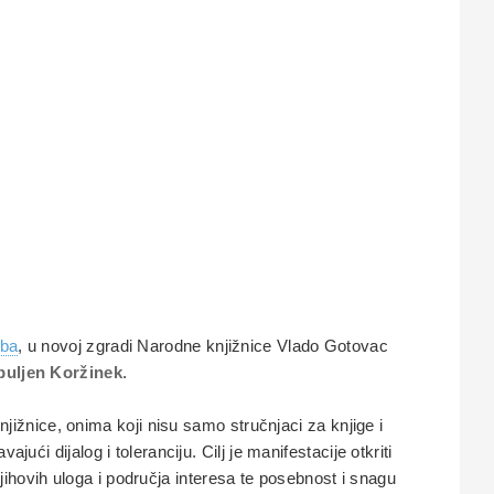
eba
, u novoj zgradi Narodne knjižnice Vlado Gotovac
Obuljen Koržinek
.
jižnice, onima koji nisu samo stručnjaci za knjige i
ući dijalog i toleranciju. Cilj je manifestacije otkriti
t njihovih uloga i područja interesa te posebnost i snagu