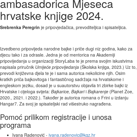
ambasadorica Mjeseca
hrvatske knjige 2024.
Srebrenka Peregrin
je pripovjedačica, prevoditeljica i spisateljica.
Izvedbeno
pripovijeda narodne bajke i priče dugi niz godina, kako za
djecu tako i za odrasle. Jedna je od mentorica na Akademiji
pripovijedanja u organizaciji StoryLaba te je prema svojim iskustvima
napisala priručnik
Umijeće pripovijedanja
(Školska knjiga, 2023.) Uz to,
prevodi književna djela te je i sama autorica nekolicine njih. Osim
kratkih priča bajkovitoga i fantastičnog sadržaja na hrvatskome i
engleskom jeziku, dosad je u suautorstvu objavila tri zbirke bajki iz
Hrvatske i cijeloga svijeta:
Bajkarice, Bajkari
i
Bajkarenje
(Planet Zoe,
2020., 2021. i 2022.). Također je autorica romana o Frini u izdanju
Hangar7. Za svoj je spisateljski rad višestruko nagrađena.
Pomoć prilikom registracije i unosa
programa
Ivana Radenović -
ivana.radenovic@kgz.hr