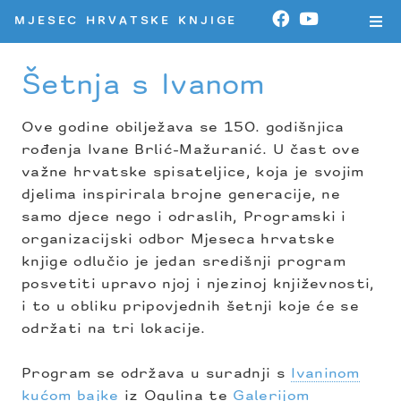
MJESEC HRVATSKE KNJIGE
Šetnja s Ivanom
Ove godine obilježava se 150. godišnjica
rođenja Ivane Brlić-Mažuranić. U čast ove
važne hrvatske spisateljice, koja je svojim
djelima inspirirala brojne generacije, ne
samo djece nego i odraslih, Programski i
organizacijski odbor Mjeseca hrvatske
knjige odlučio je jedan središnji program
posvetiti upravo njoj i njezinoj književnosti,
i to u obliku pripovjednih šetnji koje će se
održati na tri lokacije.
Program se održava u suradnji s
Ivaninom
kućom bajke
iz Ogulina te
Galerijom