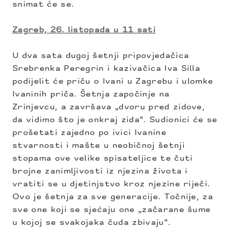
snimat će se.
Zagreb, 26. listopada u 11 sati
U dva sata dugoj šetnji pripovjedačica
Srebrenka Peregrin i kazivačica Iva Silla
podijelit će priču o Ivani u Zagrebu i ulomke
Ivaninih priča. Šetnja započinje na
Zrinjevcu, a završava „dvoru pred zidove,
da vidimo što je onkraj zida“. Sudionici će se
prošetati zajedno po ivici Ivanine
stvarnosti i mašte u neobičnoj šetnji
stopama ove velike spisateljice te čuti
brojne zanimljivosti iz njezina života i
vratiti se u djetinjstvo kroz njezine riječi.
Ovo je šetnja za sve generacije. Točnije, za
sve one koji se sjećaju one „začarane šume
u kojoj se svakojaka čuda zbivaju“.