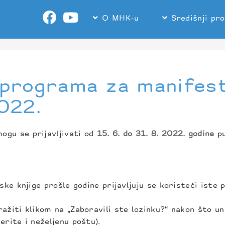
O MHK-u
Središnji pr
 programa za manifest
022.
ogu se prijavljivati od
15. 6. do 31. 8. 2022. godine
p
ske knjige prošle godine prijavljuju se koristeći iste 
ažiti klikom na „Zaboravili ste lozinku?“ nakon što un
erite i neželjenu poštu).