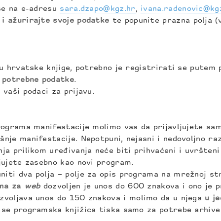
 se na e-adresu
sara.dzapo@kgz.hr
,
ivana.radenovic@kg
 i ažurirajte svoje podatke
te popunite prazna polja (
cu hrvatske knjige, potrebno je registrirati se putem
u potrebne podatke
.
vaši podaci za prijavu.
rograma manifestacije molimo vas da prijavljujete sam
nje manifestacije. Nepotpuni, nejasni i nedovoljno ra
ja prilikom uređivanja neće biti prihvaćeni i uvršten
jujete zasebno kao novi program.
ti dva polja – polje za opis programa na mrežnoj str
ama za
web
dozvoljen je unos do 600 znakova i ono je p
zvoljava unos do 150 znakova i molimo da u njega
u je
 se programska knjižica tiska samo za potrebe arhive 