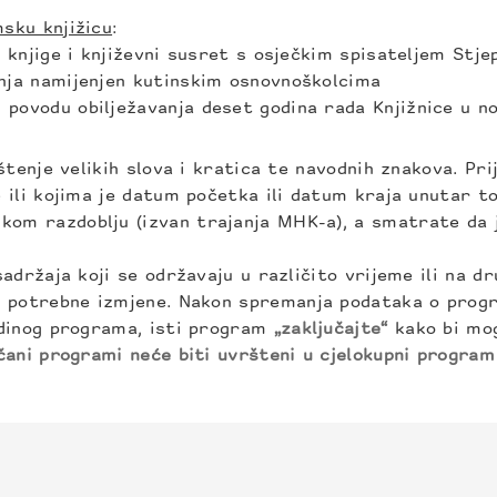
sku knjižicu
:
 knjige i književni susret s osječkim spisateljem St
anja namijenjen kutinskim osnovnoškolcima
u povodu obilježavanja deset godina rada Knjižnice u 
tenje velikih slova i kratica te navodnih znakova. Pri
ili kojima je datum početka ili datum kraja unutar tog
m razdoblju (izvan trajanja MHK-a), a smatrate da j
držaja koji se održavaju u različito vrijeme ili na dru
e potrebne izmjene. Nakon spremanja podataka o progr
edinog programa, isti program
„zaključajte“
kako bi mog
čani programi neće biti uvršteni u cjelokupni program