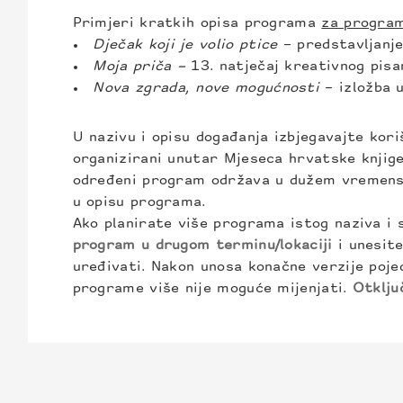
Primjeri kratkih opisa programa
za program
Dječak koji je volio ptice
– predstavljanje
Moja priča –
13. natječaj kreativnog pis
Nova zgrada, nove mogućnosti
– izložba 
U nazivu i opisu događanja izbjegavajte koriš
organizirani unutar Mjeseca hrvatske knjige 
određeni program održava u dužem vremensko
u opisu programa.
Ako planirate više programa istog naziva i sa
program u drugom terminu/lokaciji
i unesit
uređivati. Nakon unosa konačne verzije poj
programe više nije moguće mijenjati.
Otklju