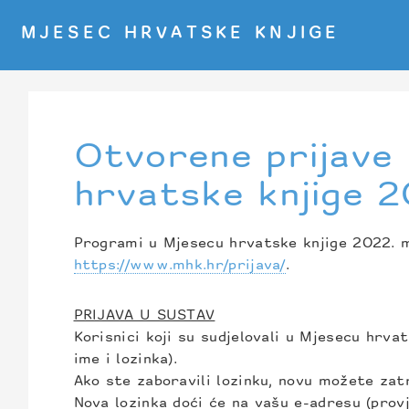
MJESEC HRVATSKE KNJIGE
Otvorene prijave
hrvatske knjige 2
Programi u Mjesecu hrvatske knjige 2022. m
https://www.mhk.hr/prijava/
.
PRIJAVA U SUSTAV
Korisnici koji su sudjelovali u Mjesecu hrvat
ime i lozinka).
Ako ste zaboravili lozinku, novu možete zatr
Nova lozinka doći će na vašu e-adresu (provj