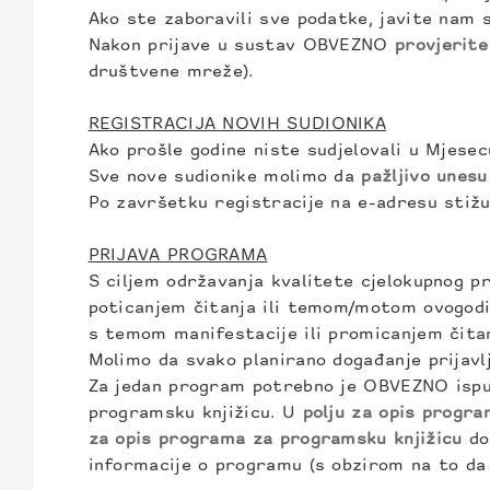
Ako ste zaboravili sve podatke, javite nam
Nakon prijave u sustav OBVEZNO
provjerite
društvene mreže).
REGISTRACIJA NOVIH SUDIONIKA
Ako prošle godine niste sudjelovali u Mjese
Sve nove sudionike molimo da
pažljivo unes
Po završetku registracije na e-adresu stižu 
PRIJAVA PROGRAMA
S ciljem održavanja kvalitete cjelokupnog p
poticanjem čitanja ili temom/motom ovogodiš
s temom manifestacije ili promicanjem čitan
Molimo da svako planirano događanje prijavl
Za jedan program potrebno je OBVEZNO ispuni
programsku knjižicu. U
polju za opis progr
za opis programa za programsku knjižicu
do
informacije o programu (s obzirom na to da