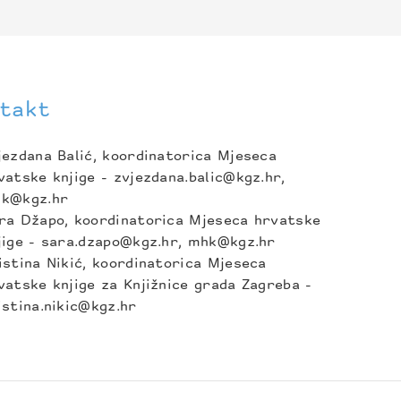
takt
jezdana Balić, koordinatorica Mjeseca
vatske knjige - zvjezdana.balic@kgz.hr,
k@kgz.hr
ra Džapo, koordinatorica Mjeseca hrvatske
jige - sara.dzapo@kgz.hr, mhk@kgz.hr
istina Nikić, koordinatorica Mjeseca
vatske knjige za Knjižnice grada Zagreba -
istina.nikic@kgz.hr