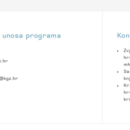
i unosa programa
Kon
Zv
hr
z.hr
mh
Sa
c@kgz.hr
kn
Kr
hr
kr