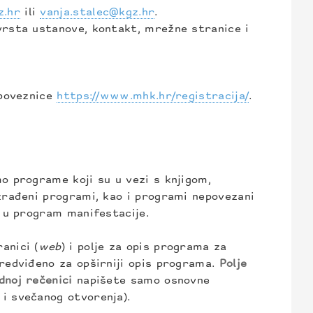
z.hr
ili
vanja.stalec@kgz.hr
.
vrsta ustanove, kontakt, mrežne stranice i
 poveznice
https://www.mhk.hr/registracija/
.
o programe koji su u vezi s knjigom,
zrađeni programi, kao i programi nepovezani
i u program manifestacije.
anici (
web
) i polje za opis programa za
redviđeno za opširniji opis programa.
Polje
dnoj rečenici
napišete samo osnovne
i svečanog otvorenja).