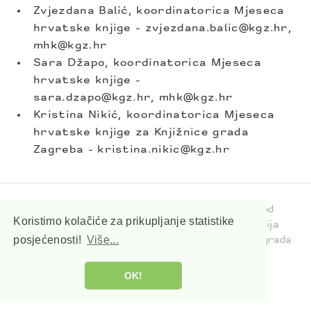
Zvjezdana Balić, koordinatorica Mjeseca
hrvatske knjige - zvjezdana.balic@kgz.hr,
mhk@kgz.hr
Sara Džapo, koordinatorica Mjeseca
hrvatske knjige -
sara.dzapo@kgz.hr, mhk@kgz.hr
Kristina Nikić, koordinatorica Mjeseca
hrvatske knjige za Knjižnice grada
Zagreba - kristina.nikic@kgz.hr
Mjesec hrvatske knjige 2026. održava se pod
Koristimo kolačiće za prikupljanje statistike
pokroviteljstvom Ministarstva kulture i medija
posjećenosti!
Više...
Republike Hrvatske te u organizaciji Knjižnica grada
Zagreba.
Izjava o digitalnoj pristupačnosti
OK!
© MHK