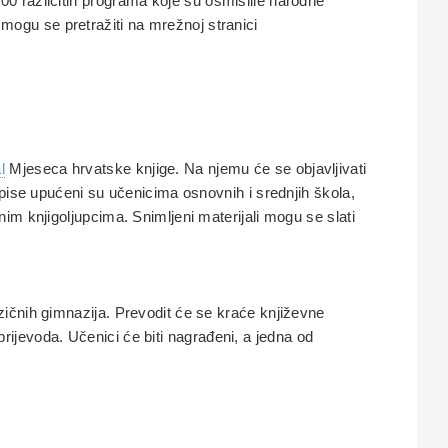
000 različitih programa koje su osmislile narodne
mi mogu se pretražiti na mrežnoj stranici
l
Mjeseca hrvatske knjige. Na njemu će se objavljivati
apise upućeni su učenicima osnovnih i srednjih škola,
im knjigoljupcima. Snimljeni materijali mogu se slati
zičnih gimnazija. Prevodit će se kraće književne
 prijevoda. Učenici će biti nagrađeni, a jedna od