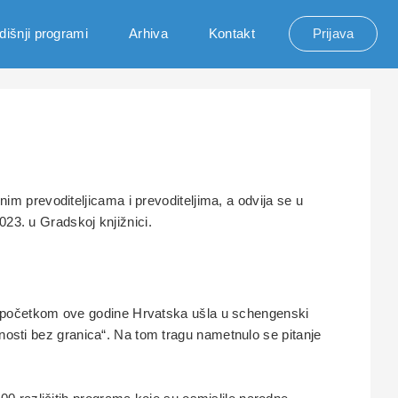
dišnji programi
Arhiva
Kontakt
Prijava
im prevoditeljicama i prevoditeljima, a odvija se u
2023. u Gradskoj knjižnici.
 s početkom ove godine Hrvatska ušla u schengenski
evnosti bez granica“. Na tom tragu nametnulo se pitanje