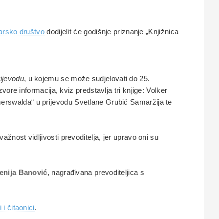
arsko društvo
dodijelit će godišnje priznanje „Knjižnica
ijevodu
, u kojemu se može sudjelovati do 25.
zvore informacija, kviz predstavlja tri knjige: Volker
erswalda“ u prijevodu Svetlane Grubić Samaržija te
važnost vidljivosti prevoditelja, jer upravo oni su
enija Banović
, nagrađivana prevoditeljica s
 i čitaonici
.