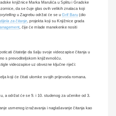
Gradske knjižnice Marka Marulića u Splitu i Gradske
zornice, da se čuje glas ovih velikih znalaca koji
orytelling
u Zagrebu održat će se u
Grif Baru
(dio
dijela za čitanje
, projekta koji su Knjižnice grada
management
, čije će mlade manekenke nositi
oticati čitatelje da šalju svoje videozapise čitanja u
sno s prevoditeljskom književnošću.
igle videozapise uz obvezne ključne riječi:
lja koji će čitati ulomke svojih prijevoda romana.
u, a održat će se 9. i 10. studenog za učenike od 3.
ticanje usmenog izražavanja i naglašavanje čitanja kao