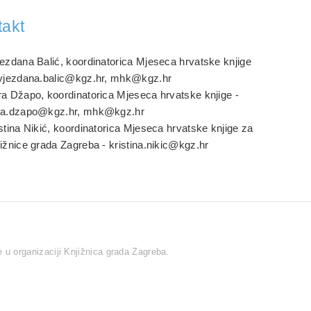
takt
ezdana Balić, koordinatorica Mjeseca hrvatske knjige
zvjezdana.balic@kgz.hr, mhk@kgz.hr
a Džapo, koordinatorica Mjeseca hrvatske knjige -
ra.dzapo@kgz.hr, mhk@kgz.hr
stina Nikić, koordinatorica Mjeseca hrvatske knjige za
ižnice grada Zagreba - kristina.nikic@kgz.hr
 u organizaciji Knjižnica grada Zagreba.