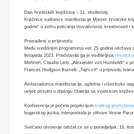
Dan hrvatskih knjižnica – 11. studenog
Knjižnice sudionice manifestacije Mjesec hrvatske knj
godine“ u svrhu poticanja inovativnosti, kreativnosti i k
Pronađeni u prijevodu
Među središnjim programima već 25 godina održava
listopada 2023. Predstavila ga je
voditeljica
Hrvatskog
Mehnert, Claudia Lieb: „Alexander von Humboldt“ u p
Frances Hodgson Burnett: „Tajni vrt“ u prijevodu Ivana
Ambasadorica manifestacije, ugledna i višestruko nag
uvijek prisutni u dijalogu čitatelja sa svjetskom književ
Konferencija je počela projekcijom
kratkog promotivno
bugarskog jezika, interpretirala je stihove Vesne Pa
Svečano otvorenje održat će se u ponedjeljak, 16. li