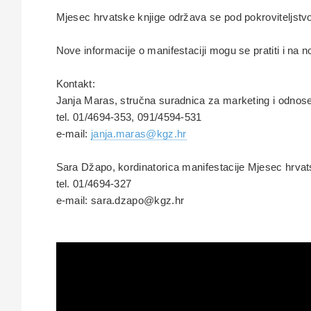
Mjesec hrvatske knjige održava se pod pokroviteljst
Nove informacije o manifestaciji mogu se pratiti i na 
Kontakt:
Janja Maras, stručna suradnica za marketing i odnos
tel. 01/4694-353, 091/4594-531
e-mail:
janja.maras@kgz.hr
Sara Džapo, kordinatorica manifestacije Mjesec hrvat
tel. 01/4694-327
e-mail: sara.dzapo@kgz.hr