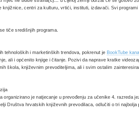
ti riječ ne bude strana(c)…
u cijeloj zemlji održat će se gotovo 2
knjižnice, centri za kulturu, vrtići, instituti, izdavači. Svi progra
se tiče središnjih programa.
 tehnoloških i marketinških trendova, pokrenut je
BookTube kana
e, ali i općenito knjige i čitanje. Pozivi da naprave kratke videoz
 škola, književnim prevoditeljima, ali i svim ostalim zainteresiran
zija
a organizirano je natjecanje u prevođenju za učenike 4. razreda je
elji Društva hrvatskih književnih prevodilaca, odlučiti o tri najbolja