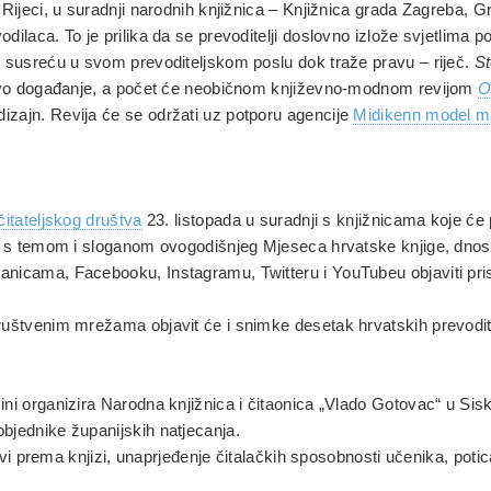
i Rijeci, u suradnji narodnih knjižnica – Knjižnica grada Zagreba, 
dilaca. To je prilika da se prevoditelji doslovno izlože svjetlima po
ve susreću u svom prevoditeljskom poslu dok traže pravu – riječ.
St
ao ovo događanje, a počet će neobičnom književno-modnom revijom
O
izajn. Revija će se održati uz potporu agencije
Midikenn model 
itateljskog društva
23. listopada u suradnji s knjižnicama koje će p
zani s temom i sloganom ovogodišnjeg Mjeseca hrvatske knjige, dno
anicama, Facebooku, Instagramu, Twitteru i YouTubeu objaviti prist
ruštvenim mrežama objavit će i snimke desetak hrvatskih prevodite
ini organizira Narodna knjižnica i čitaonica „Vlado Gotovac“ u Sisk
objednike županijskih natjecanja.
jubavi prema knjizi, unaprjeđenje čitalačkih sposobnosti učenika, po