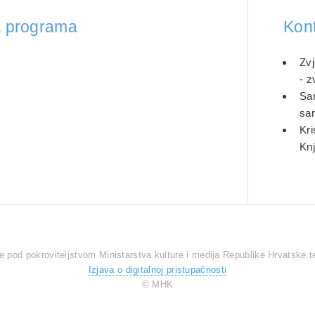
sa programa
Kon
Zvj
- 
Sar
sa
Kri
Knj
 pod pokroviteljstvom Ministarstva kulture i medija Republike Hrvatske te
Izjava o digitalnoj pristupačnosti
© MHK