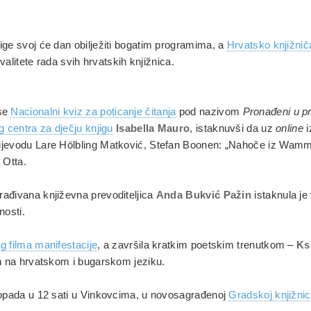
ige svoj će dan obilježiti bogatim programima, a
Hrvatsko knjižnič
valitete rada svih hrvatskih knjižnica.
 se
Nacionalni kviz za poticanje čitanja
pod nazivom
Pronađeni u pr
 centra za dječju knjigu
Isabella Mauro
, istaknuvši da uz
online
i
rijevodu Lare Hölbling Matković, Stefan Boonen: „Nahoče iz Wamm
 Otta.
rađivana književna prevoditeljica
Anda Bukvić Pažin
istaknula je 
nosti.
g filma manifestacije
, a završila kratkim poetskim trenutkom –
Ks
run na hrvatskom i bugarskom jeziku.
stopada u 12 sati u Vinkovcima, u novosagrađenoj
Gradskoj knjižnici