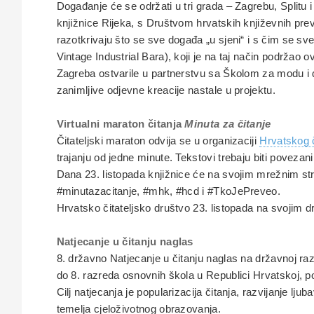
Događanje će se održati u tri grada – Zagrebu, Splitu 
knjižnice Rijeka, s Društvom hrvatskih književnih prevo
razotkrivaju što se sve događa „u sjeni“ i s čim se s
Vintage Industrial Bara), koji je na taj način podrž
Zagreba ostvarile u partnerstvu sa Školom za modu i d
zanimljive odjevne kreacije nastale u projektu.
Virtualni maraton čitanja
Minuta za čitanje
Čitateljski maraton odvija se u organizaciji
Hrvatskog č
trajanju od jedne minute. Tekstovi trebaju biti pove
Dana 23. listopada knjižnice će na svojim mrežnim str
#minutazacitanje, #mhk, #hcd i #TkoJePreveo.
Hrvatsko čitateljsko društvo 23. listopada na svojim d
Natjecanje u čitanju naglas
8. državno Natjecanje u čitanju naglas na državnoj raz
do 8. razreda osnovnih škola u Republici Hrvatskoj, p
Cilj natjecanja je popularizacija čitanja, razvijanje l
temelja cjeloživotnog obrazovanja.