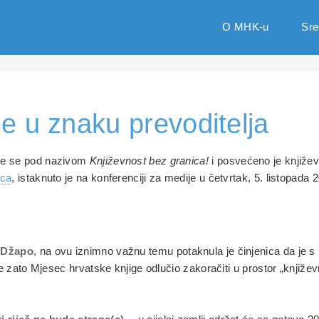
O MHK-u
Sre
e u znaku prevoditelja
 će se pod nazivom
Književnost bez granica!
i posvećeno je književn
aca
, istaknuto je na konferenciji za medije u četvrtak, 5. listopada 
a Džapo
, na ovu iznimno važnu temu potaknula je činjenica da je
 je zato Mjesec hrvatske knjige odlučio zakoračiti u prostor „knjiž