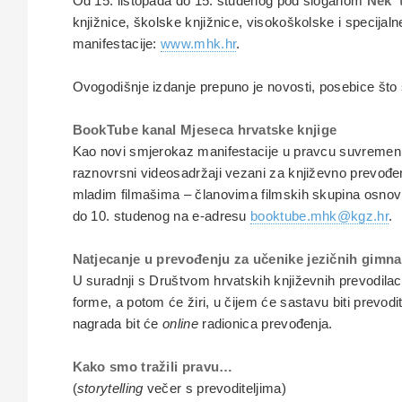
Od 15. listopada do 15. studenog pod sloganom
Nek' 
knjižnice, školske knjižnice, visokoškolske i specijalne 
manifestacije:
www.mhk.hr
.
Ovogodišnje izdanje prepuno je novosti, posebice što 
BookTube kanal Mjeseca hrvatske knjige
Kao novi smjerokaz manifestacije u pravcu suvremenih
raznovrsni videosadržaji vezani za književno prevođenj
mladim filmašima – članovima filmskih skupina osnovnih
do 10. studenog na e-adresu
booktube.mhk@kgz.hr
.
Natjecanje u prevođenju za učenike jezičnih gimna
U suradnji s Društvom hrvatskih književnih prevodilac
forme, a potom će žiri, u čijem će sastavu biti prevodit
nagrada bit će
online
radionica prevođenja.
Kako smo tražili pravu…
(
storytelling
večer s prevoditeljima)