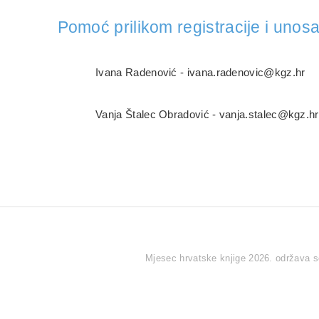
Pomoć prilikom registracije i uno
Ivana Radenović -
ivana.radenovic@kgz.hr
Vanja Štalec Obradović -
vanja.stalec@kgz.hr
Mjesec hrvatske knjige 2026. održava se