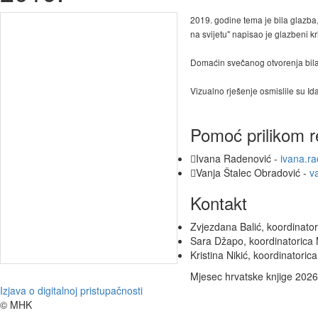
2019. godine tema je bila glazba,
na svijetu" napisao je glazbeni k
Domaćin svečanog otvorenja bil
Vizualno rješenje osmislile su Id
Pomoć prilikom r
Ivana Radenović -
ivana.r
Vanja Štalec Obradović -
v
Kontakt
Zvjezdana Balić, koordinato
Sara Džapo, koordinatorica
Kristina Nikić, koordinatori
Mjesec hrvatske knjige 2026.
Izjava o digitalnoj pristupačnosti
© MHK