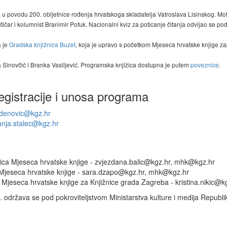
 u povodu 200. obljetnice rođenja hrvatskoga skladatelja Vatroslava Lisinskog. Moto 
ritičar i kolumnist Branimir Pofuk. Nacionalni kviz za poticanje čitanja odvijao se p
a je
Gradska knjižnica Buzet
, koja je upravo s početkom Mjeseca hrvatske knjige 
a Sinovčić i Branka Vasiljević. Programska knjižica dostupna je putem
poveznice
.
egistracije i unosa programa
adenovic@kgz.hr
anja.stalec@kgz.hr
rica Mjeseca hrvatske knjige - zvjezdana.balic@kgz.hr, mhk@kgz.hr
 Mjeseca hrvatske knjige - sara.dzapo@kgz.hr, mhk@kgz.hr
ca Mjeseca hrvatske knjige za Knjižnice grada Zagreba - kristina.nikic@k
 održava se pod pokroviteljstvom Ministarstva kulture i medija Republi