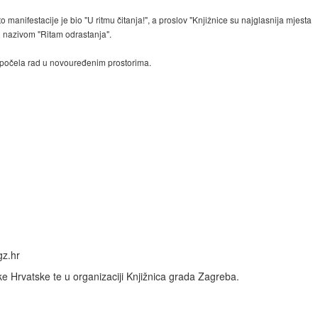
manifestacije je bio "U ritmu čitanja!", a proslov "Knjižnice su najglasnija mjesta
od nazivom "Ritam odrastanja".
započela rad u novouređenim prostorima.
gz.hr
ke Hrvatske te u organizaciji Knjižnica grada Zagreba.